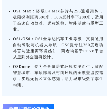
OS1 Max：
搭载L4 Max芯片与256通道架构，
极限探测距离500米，10%反射率下200米，适用
于高速自动驾驶、远程巡检、智能基建与重型工
业。
OS1/OS0：
OS1全系达汽车工业等级，支持通用
自动驾驶与机器人导航；OS0提专注360度近场
补盲与近距离环境感知，两者均基于REV8平台
从里到外全面再设计。
OSDome：
专为全景覆盖式环境监测而生，适配
智慧城市、车顶部署及封闭环境的全覆盖监控需
求，实现无盲区立体感知，助力城市级数字孪生
构建。
物理AI感知价值释放