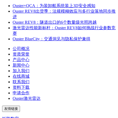
Ouster×QCA：为装卸船系统装上3D安全感知
Ouster REV8出货季：法规模糊效应与多行业落地同步推
进
Ouster REV8：隧道出口的6个数量级光照跨越
激光雷达性能新标杆：Ouster REV8如何挑战行业参数竞
赛
Ouster BlueCity：交通洞见与隐私保护兼得
公司概况
资质荣誉
产品中心
新闻中心
加入我们
在线商城
联系我们
资料下载
申请合作
Ouster激光雷达
友情链接