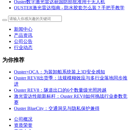
Ouster数字激光雷达获国防部批准用于无人机
OUSTER激光雷达指南 - 防水胶套怎么装？手把手教学
新闻中心
产品资讯
公司公告
行业动态
为你推荐
Ouster×QCA：为装卸船系统装上3D安全感知
Ouster REV8出货季：法规模糊效应与多行业落地同步推
进
Ouster REV8：隧道出口的6个数量级光照跨越
激光雷达性能新标杆：Ouster REV8如何挑战行业参数竞
赛
Ouster BlueCity：交通洞见与隐私保护兼得
公司概况
资质荣誉