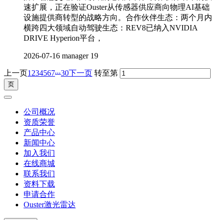
速扩展，正在验证Ouster从传感器供应商向物理AI基础
设施提供商转型的战略方向。合作伙伴生态：两个月内
横跨四大领域自动驾驶生态：REV8已纳入NVIDIA
DRIVE Hyperion平台，
2026-07-16
manager
19
...
上一页
1
2
3
4
5
6
7
30
下一页
转至第
公司概况
资质荣誉
产品中心
新闻中心
加入我们
在线商城
联系我们
资料下载
申请合作
Ouster激光雷达