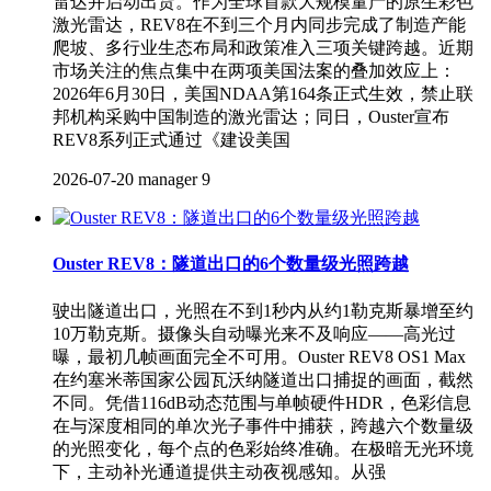
雷达并启动出货。作为全球首款大规模量产的原生彩色
激光雷达，REV8在不到三个月内同步完成了制造产能
爬坡、多行业生态布局和政策准入三项关键跨越。近期
市场关注的焦点集中在两项美国法案的叠加效应上：
2026年6月30日，美国NDAA第164条正式生效，禁止联
邦机构采购中国制造的激光雷达；同日，Ouster宣布
REV8系列正式通过《建设美国
2026-07-20
manager
9
Ouster REV8：隧道出口的6个数量级光照跨越
驶出隧道出口，光照在不到1秒内从约1勒克斯暴增至约
10万勒克斯。摄像头自动曝光来不及响应——高光过
曝，最初几帧画面完全不可用。Ouster REV8 OS1 Max
在约塞米蒂国家公园瓦沃纳隧道出口捕捉的画面，截然
不同。凭借116dB动态范围与单帧硬件HDR，色彩信息
在与深度相同的单次光子事件中捕获，跨越六个数量级
的光照变化，每个点的色彩始终准确。在极暗无光环境
下，主动补光通道提供主动夜视感知。从强