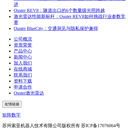
进
Ouster REV8：隧道出口的6个数量级光照跨越
激光雷达性能新标杆：Ouster REV8如何挑战行业参数竞
赛
Ouster BlueCity：交通洞见与隐私保护兼得
公司概况
资质荣誉
产品中心
新闻中心
加入我们
在线商城
联系我们
资料下载
申请合作
Ouster激光雷达
友情链接
矩阵数字
苏州索亚机器人技术有限公司版权所有 苏ICP备17076064号